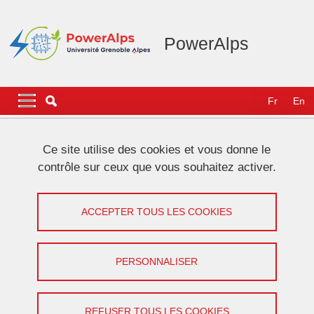
Aller au contenu principal
Gestion des cookies
PowerAlps
Navigation principale
Navigation principale mobile
Fr
En
Fil d'Ariane
Accueil
Ce site utilise des cookies et vous donne le
contrôle sur ceux que vous souhaitez activer.
Session PowerAlps à ISGT 2023
ACCEPTER TOUS LES COOKIES
Partager sur Facebook
Partager sur LinkedIn
Imprimer
Partager
Partager l'URL de cette page
PERSONNALISER
Conférence
REFUSER TOUS LES COOKIES