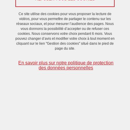
Le 25 octobre 2023
Ce site utilise des cookies pour vous proposer la lecture de
vidéos, pour vous permettre de partager le contenu sur les
réseaux sociaux, et pour mesurer l’audience des pages. Nous
vous donnons la possibilité d’accepter ou de refuser ces
cookies. Nous conservons votre choix pendant 6 mois. Vous
pouvez changer d’avis et modifier votre choix à tout moment en
cliquant sur le lien "Gestion des cookies" situé dans le pied de
page du site.
En savoir plus sur notre politique de protection
des données personnelles
La prestigieuse conférence ISGT 2023 s'est tenue à Grenoble du
23 au 16 octobre, organisée par l'
IEEE Power & Energy Society
(PES)
et l'Université Grenoble Alpes. Le thème de la conférence
de cette année était "Powering solutions for decarbonized and