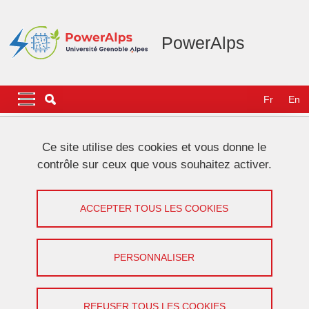
Aller au contenu principal
Gestion des cookies
PowerAlps
Navigation principale
Navigation principale mobile
Fr
En
Fil d'Ariane
Accueil
Mentions légales
Ce site utilise des cookies et vous donne le
contrôle sur ceux que vous souhaitez activer.
Mentions légales
ACCEPTER TOUS LES COOKIES
Partager sur Facebook
Partager sur LinkedIn
Imprimer
Partager
Partager l'URL de cette page
PERSONNALISER
Vous visitez le site web officiel du CDP PowerAlps. Les
REFUSER TOUS LES COOKIES