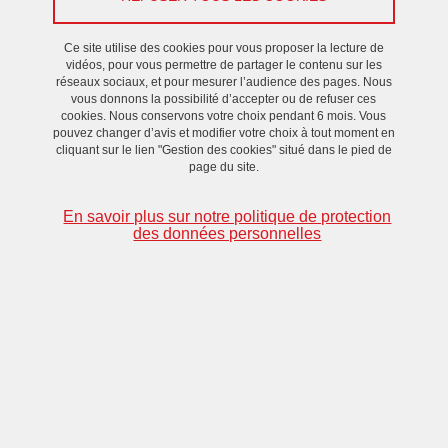
mentions légales qui suivent s’appliquent à tout internaute
visitant le site. Nous vous remercions d’en prendre
Ce site utilise des cookies pour vous proposer la lecture de
connaissance attentivement avant tout accès aux pages
vidéos, pour vous permettre de partager le contenu sur les
réseaux sociaux, et pour mesurer l’audience des pages. Nous
contenues dans ce site.
vous donnons la possibilité d’accepter ou de refuser ces
cookies. Nous conservons votre choix pendant 6 mois. Vous
pouvez changer d’avis et modifier votre choix à tout moment en
Ce site a été créé par l'Université Grenoble Alpes et les
cliquant sur le lien "Gestion des cookies" situé dans le pied de
informations regroupées dans ce site sont uniquement destinées à
page du site.
une présentation institutionnelle de ses activités. L'Université
En savoir plus sur notre politique de protection
Grenoble Alpes se réserve le droit de modifier le contenu de son
des données personnelles
site à tout moment et sans préavis et ne pourra être tenu
responsable des conséquences de telles modifications. L’accès et
l’utilisation de ce site est soumise aux conditions suivantes ainsi
qu’aux dispositions légales en vigueur. En accédant au site, vous
acceptez, sans limitation ni réserves, ces conditions.
Informations éditoriales
Direction de la publication