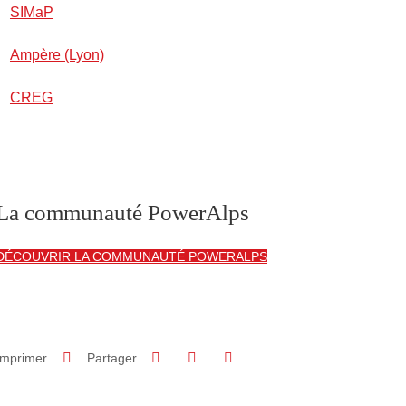
SIMaP
Ampère (Lyon)
CREG
La communauté PowerAlps
DÉCOUVRIR LA COMMUNAUTÉ POWERALPS
Partager sur Facebook
Partager sur LinkedIn
Imprimer
Partager
Partager l'URL de cette page