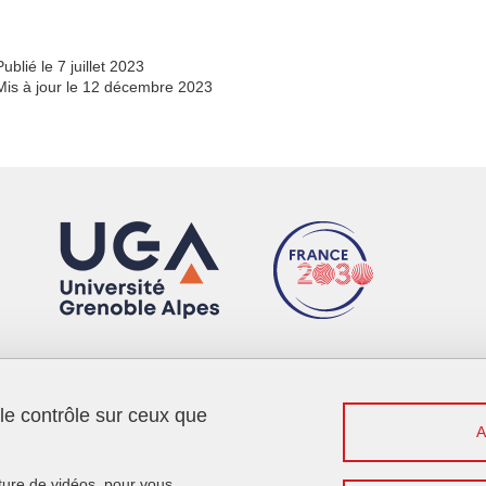
Publié le 7 juillet 2023
Mis à jour le 12 décembre 2023
 le contrôle sur ceux que
Menu footer
Contact
Plan du site
Crédits
cture de vidéos, pour vous