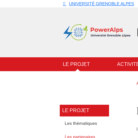
Aller au contenu principal
Gestion des cookies
UNIVERSITÉ GRENOBLE ALPES
Navigation principale
LE PROJET
ACTIVIT
Navigation princi
LE PROJET
Les thématiques
Les partenaires