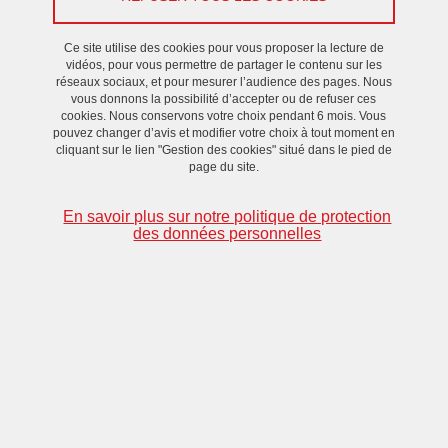
Ce site utilise des cookies pour vous proposer la lecture de
Rencontre / Débat
vidéos, pour vous permettre de partager le contenu sur les
réseaux sociaux, et pour mesurer l’audience des pages. Nous
vous donnons la possibilité d’accepter ou de refuser ces
Le 24 janvier 2024
cookies. Nous conservons votre choix pendant 6 mois. Vous
pouvez changer d’avis et modifier votre choix à tout moment en
cliquant sur le lien "Gestion des cookies" situé dans le pied de
page du site.
Quatre interventions suivies par un débat. Lien
d'inscription
En savoir plus sur notre politique de protection
des données personnelles
Intervenants et sujet :
Li FANG
(GSCOP/G2ELAB): méthodologie créée pour aider
les concepteurs à prendre en compte les enjeux
environnementaux en conception via la décomposition en
diagramme fonctionnel. 2 cas d’étude en cours : un UPS en
cours de développement chez EATON et un Buck Converter
créé pour des TPs à l’ENSE3.