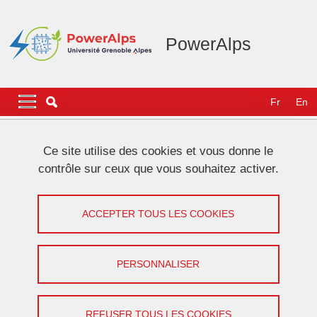
Aller au contenu principal
Gestion des cookies
PowerAlps
Navigation principale
Navigation principale mobile
Fr
En
Fil d'Ariane
Accueil
Ce site utilise des cookies et vous donne le
contrôle sur ceux que vous souhaitez activer.
Le GSCOP organise un séminaire de
recherche sur la thématique de
ACCEPTER TOUS LES COOKIES
l’écoconception circulaire en
conception de systèmes électroniques
PERSONNALISER
Partager sur Facebook
Partager sur LinkedIn
Imprimer
Partager
Partager l'URL de cette page
REFUSER TOUS LES COOKIES